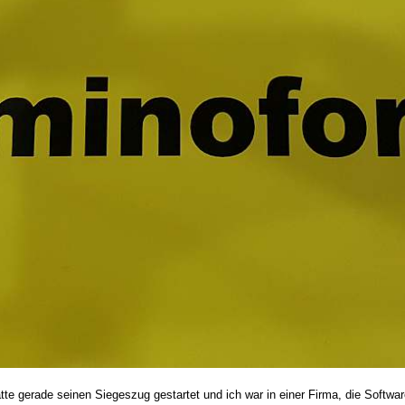
te gerade seinen Siegeszug gestartet und ich war in einer Firma, die Softwar