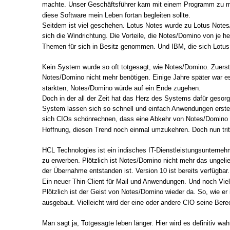
machte. Unser Geschäftsführer kam mit einem Programm zu mir
diese Software mein Leben fortan begleiten sollte.
Seitdem ist viel geschehen. Lotus Notes wurde zu Lotus Note
sich die Windrichtung. Die Vorteile, die Notes/Domino von je h
Themen für sich in Besitz genommen. Und IBM, die sich Lotus M
Kein System wurde so oft totgesagt, wie Notes/Domino. Zuerst
Notes/Domino nicht mehr benötigen. Einige Jahre später war 
stärkten, Notes/Domino würde auf ein Ende zugehen.
Doch in der all der Zeit hat das Herz des Systems dafür gesor
System lassen sich so schnell und einfach Anwendungen erstell
sich CIOs schönrechnen, dass eine Abkehr von Notes/Domino ko
Hoffnung, diesen Trend noch einmal umzukehren. Doch nun tri
HCL Technologies ist ein indisches IT-Dienstleistungsuntern
zu erwerben. Plötzlich ist Notes/Domino nicht mehr das unge
der Übernahme entstanden ist. Version 10 ist bereits verfügba
Ein neuer Thin-Client für Mail und Anwendungen. Und noch Vie
Plötzlich ist der Geist von Notes/Domino wieder da. So, wie er
ausgebaut. Vielleicht wird der eine oder andere CIO seine B
Man sagt ja, Totgesagte leben länger. Hier wird es definitiv w