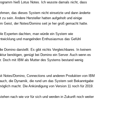
rogramm hieß Lotus Notes. Ich wusste damals nicht, dass
ehmen, das dieses System nicht einsetzte und dann änderte
 zu sein. Andere Hersteller hatten aufgeholt und einige
em Geist, der Notes/Domino seit je her groß gemacht hatte.
iele Experten dachten, man würde ein System wie
rentwicklung und mangelnden Enthusiasmus das Gefühl
e Domino darstellt. Es gibt nichts Vergleichbares. In keinem
ruktur benötigen, genügt bei Domino ein Server. Auch wenn es
war. Doch mit IBM als Mutter des Systems bestand wenig
 mit Notes/Domino, Connections und anderen Produkten von IBM
 auch, die Dynamik, die rund um das System seit Bekanntgabe
 möglich macht. Die Ankündigung von Version 11 noch für 2019.
stehen nach wie vor für sich und werden in Zukunft noch weiter