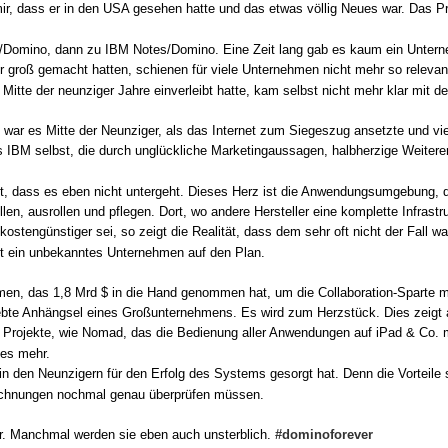
, dass er in den USA gesehen hatte und das etwas völlig Neues war. Das P
s/Domino, dann zu IBM Notes/Domino. Eine Zeit lang gab es kaum ein Untern
er groß gemacht hatten, schienen für viele Unternehmen nicht mehr so relevant
itte der neunziger Jahre einverleibt hatte, kam selbst nicht mehr klar mit d
 war es Mitte der Neunziger, als das Internet zum Siegeszug ansetzte und v
es IBM selbst, die durch unglückliche Marketingaussagen, halbherzige Weite
gt, dass es eben nicht untergeht. Dieses Herz ist die Anwendungsumgebung, di
en, ausrollen und pflegen. Dort, wo andere Hersteller eine komplette Infrast
stengünstiger sei, so zeigt die Realität, dass dem sehr oft nicht der Fall 
tt ein unbekanntes Unternehmen auf den Plan.
ehmen, das 1,8 Mrd $ in die Hand genommen hat, um die Collaboration-Sparte
liebte Anhängsel eines Großunternehmens. Es wird zum Herzstück. Dies zeigt
r. Projekte, wie Nomad, das die Bedienung aller Anwendungen auf iPad & Co.
les mehr.
 in den Neunzigern für den Erfolg des Systems gesorgt hat. Denn die Vorteile 
erechnungen nochmal genau überprüfen müssen.
ahr. Manchmal werden sie eben auch unsterblich.
#dominoforever