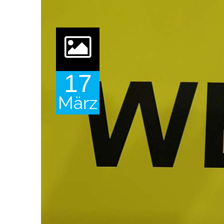
17
März